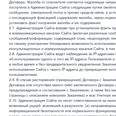
Договора. Жалоба от соискателя считается надлежаще напра
поступила в Администрацию Сайта следующим путем (включая
сообщения, электронной почты и прочих средств связи, в уст
с последующей фиксацией содержания жалобы, через социа
установить факт получения жалобы и ее содержание.
2.7. Администрация Сайта вправе при установлении факта 
и коммуникационных каналах Сайта (включая различные сооб
сообщений/информации, содержащей спам, нецензурную лекс
по своему усмотрению блокировать возможность использов
консультационных и коммуникационных каналов Сайта, в том 
2.8. Администрация Сайта ведет наблюдение за IP-адресами 
об использовании одного и того же IP-адреса Пользователя 
в любое время и без предварительного уведомления Заказчи
использования Сайта с такого IP-адреса до прекращения исп
пользователями.
2.9. В случае расторжения (прекращения) Договора с Заказч
Договора или отсутствия какого-либо заключенного Договора
предупреждения и согласования с Заказчиком, а также без к
страницы с описанием компании Заказчика) и всю Учетную и
2.10. Администрация Сайта не несет ответственности за неи
возможный ущерб, возникший в результате: (а) неправомерн
информационной безопасности или нормального функциониров
в коде, компьютерными вирусами и иными посторонними фраг