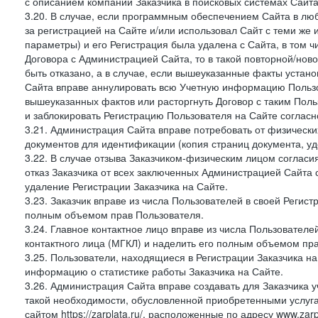
с описанием компании Заказчика в поисковых системах Сайт
3.20. В случае, если программным обеспечением Сайта в лю
за регистрацией на Сайте и/или использовал Сайт с теми же
параметры) и его Регистрация была удалена с Сайта, в том 
Договора с Администрацией Сайта, то в такой повторной/но
быть отказано, а в случае, если вышеуказанные факты уста
Сайта вправе аннулировать всю Учетную информацию Пользо
вышеуказанных фактов или расторгнуть Договор с таким По
и заблокировать Регистрацию Пользователя на Сайте согласн
3.21. Администрация Сайта вправе потребовать от физическ
документов для идентификации (копия страниц документа, у
3.22. В случае отзыва Заказчиком-физическим лицом согласи
отказ Заказчика от всех заключенных Администрацией Сайта с
удаление Регистрации Заказчика на Сайте.
3.23. Заказчик вправе из числа Пользователей в своей Регист
полным объемом прав Пользователя.
3.24. Главное контактное лицо вправе из числа Пользователе
контактного лица (МГКЛ) и наделить его полным объемом пр
3.25. Пользователи, находящиеся в Регистрации Заказчика н
информацию о статистике работы Заказчика на Сайте.
3.26. Администрация Сайта вправе создавать для Заказчика уче
такой необходимости, обусловленной приобретенными услугам
сайтом https://zarplata.ru/, расположенные по адресу www.zarpl