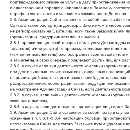
подтверждающего оказание услуг на дату приостановления ис
в одностороннем порядке с направлением Заказчику соответ
штрафа в соответствии с условиями заключенного Договора.
3.8. Администрация Сайта оставляет за собой право заблоки
Сайта, а также расторгнуть договор с Заказчиком в любое в
не регистрировать на Сайте лиц, если такие Заказчик и/или 
(организаций), предпринимателей и иных лиц:
3.8.1. продвигающие свой товар(ы) и/или услугу(и) методом 
товара(ов) и/или услуг(и) от производителя/исполнителя к к
(компания-исполнитель) распространяет свои товар(ы) и/или 
а эти агенты, в свою очередь, привлекают других лиц для ра
3.8.2. в случае если вид деятельности компании (организаци
или деятельностью религиозных сект, оккультных организаций
с организацией азартных игр и развлечений, деятельностью 
распространением порнографической продукции или оказанием
на усмотрение Администрации Сайта, если деятельность ком
3.8.3. в случае, если вид(ы) деятельности компании (органи
законодательством;
3.8.4. в случае, если деятельность организации лица и/или З
3.9. Администрация Сайта оставляет за собой право в случа
указанные в п. 3.8.1.-3.8.4. настоящих Условий, приостанови
использования Сайта для такого Заказчика путем удаления 
компании Заказчика) с выставлением документа подтверждаю