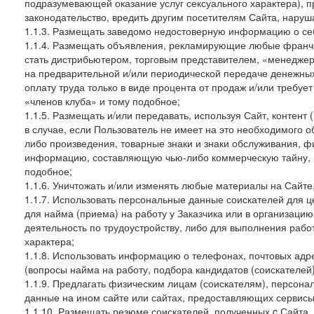
подразумевающей оказание услуг сексуального характера), 
законодательство, вредить другим посетителям Сайта, наруша
1.1.3. Размещать заведомо недостоверную информацию о себ
1.1.4. Размещать объявления, рекламирующие любые франча
стать дистрибьютером, торговым представителем, «менедже
на предварительной и/или периодической передаче денежны
оплату труда только в виде процента от продаж и/или требуе
«членов клуба» и тому подобное;
1.1.5. Размещать и/или передавать, используя Сайт, контент
в случае, если Пользователь не имеет на это необходимого 
либо произведения, товарные знаки и знаки обслуживания,
информацию, составляющую чью-либо коммерческую тайну, и
подобное;
1.1.6. Уничтожать и/или изменять любые материалы на Сайте
1.1.7. Использовать персональные данные соискателей для ц
для найма (приема) на работу у Заказчика или в организаци
деятельность по трудоустройству, либо для выполнения рабо
характера;
1.1.8. Использовать информацию о телефонах, почтовых адре
(вопросы найма на работу, подбора кандидатов (соискателей
1.1.9. Предлагать физическим лицам (соискателям), персон
данные на ином сайте или сайтах, предоставляющих сервисы 
1.1.10. Размещать резюме соискателей, полученных c Сайта,