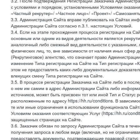
3.2. После подтверждения Регистрации Заказчика Администра
с условиями и порядком, установленными Условиями оказания У
«Частный рекрутер»/ «Частное лицо»/ «Проект»/ «Самозаняты
3.3. Администрация Сайта вправе публиковать на Сайтах ин
Администрации Сайта согласно п.3.1. настоящих Условий.
3.4. Если на этапе прохождения процесса регистрации на Сай
основным или одним из видов деятельности является рекрутин
аналогичный либо смежный вид деятельности с указанными, 
физических лиц, то, вне зависимости от наличия иных сфер д
(Рекрутинговое) агентство, что означает право Администраци
изменение Типа регистрации на Сайте на Тип регистрации «К
этом не предоставлять каких-либо документальных доказател
влекущих смену Типа регистрации на Сайте.
3.5. В процессе регистрации Заказчика на Сайте либо в пос
о нем им самим в адрес Администрации Сайта либо информа
источников, может быть присвоен тот или иной Тип и Статус 
расположенным по адресу https://hh.ru/conditions. В зависим
те или иные ограничения в использовании функционала Сайта
Условиям оказания соответствующих Услуг (https://hh.ru/condi
защищенных страницах на Сайте.
3.6. Заказчик обязан по запросу Администрации Сайта в тече
получения запроса в любом виде (включая, но не ограничива
предоставлять документы, подтверждающие правовой статус с