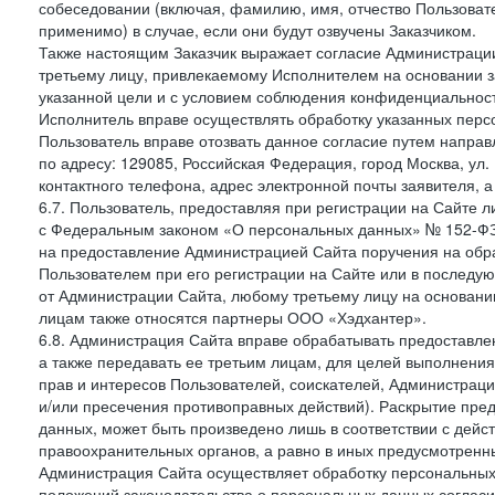
собеседовании (включая, фамилию, имя, отчество Пользоват
применимо) в случае, если они будут озвучены Заказчиком.
Также настоящим Заказчик выражает согласие Администраци
третьему лицу, привлекаемому Исполнителем на основании з
указанной цели и с условием соблюдения конфиденциальнос
Исполнитель вправе осуществлять обработку указанных персо
Пользователь вправе отозвать данное согласие путем напра
по адресу: 129085, Российская Федерация, город Москва, ул.
контактного телефона, адрес электронной почты заявителя, а
6.7. Пользователь, предоставляя при регистрации на Сайте 
с Федеральным законом «О персональных данных» № 152-ФЗ о
на предоставление Администрацией Сайта поручения на обр
Пользователем при его регистрации на Сайте или в последу
от Администрации Сайта, любому третьему лицу на основани
лицам также относятся партнеры ООО «Хэдхантер».
6.8. Администрация Сайта вправе обрабатывать предоставл
а также передавать ее третьим лицам, для целей выполнени
прав и интересов Пользователей, соискателей, Администраци
и/или пресечения противоправных действий). Раскрытие пр
данных, может быть произведено лишь в соответствии с дей
правоохранительных органов, а равно в иных предусмотренн
Администрация Сайта осуществляет обработку персональных
положений законодательства о персональных данных согласи