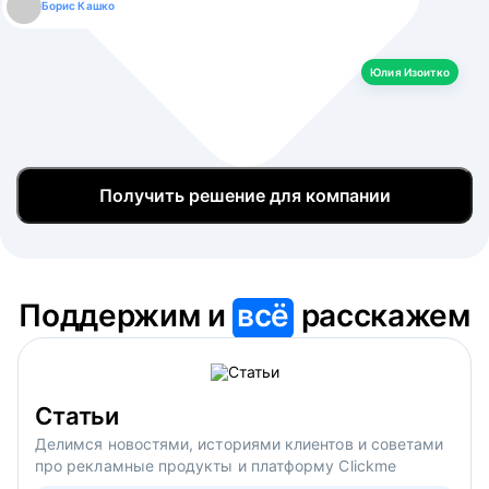
Борис Кашко
Юлия Изоитко
Александр Кулагин
Даниил Макаров
Екатерина Лазаренко
Юлия Изоитко
Получить решение для компании
Поддержим и
всё
расскажем
Статьи
Делимся новостями, историями клиентов и советами
про рекламные продукты и платформу Clickme