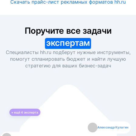
Скачать прайс-лист рекламных форматов hh.ru
Поручите все задачи
экспертам
Специалисты hh.ru подберут нужные инструменты,
помогут спланировать бюджет и найти лучшую
стратегию для ваших
бизнес-задач
+ ещё
4
эксперта
Екатерина Лазаренко
Александр Кулагин
Даниил Макаров
Борис Кашко
Юлия Изоитко