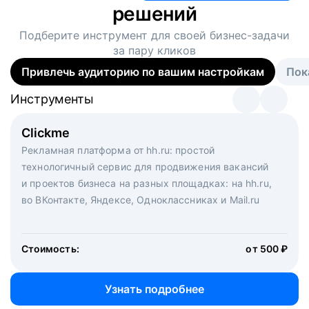
решений
Подберите инструмент для своей
бизнес-задачи
за пару кликов
Привлечь аудиторию по вашим настройкам
Пок
Инструменты
Инструменты
Инструменты
Виртуальный рекрутер
Clickme
Вакансия дня
Массовый подбор под ключ. Решите, сколько
Рекламная платформа от hh.ru: простой
Рекламный формат для вакансий на главной странице
кандидатов и когда вам нужно, и за дело возьмутся
технологичный сервис для продвижения вакансий
hh.ru. Увеличивает количество откликов
маркетологи, рекрутеры и проектные менеджеры
и проектов бизнеса на разных площадках: на hh.ru,
hh.ru с целым набором digital-инструментов
во ВКонтакте, Яндексе, Одноклассниках и Mail.ru
Стоимость:
от 200 000 ₽
Узнать подробнее
Стоимость:
от 500 ₽
Узнать подробнее
Узнать подробнее