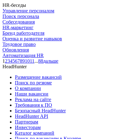
HR-беседы
Управление персоналом
Поиск персонала
Собеседования
HR-маркетинг
Бренд работодателя
Оценка и развитие навыков
Трудовое право
Обновления
Автоматизация HR
1
2
3
4
5
6
7
8
9
10
11
...
88
дальше
HeadHunter
Размещение вакансий
Поиск по резюме
О компании
Наши вакансии
Реклама на сайте
Требования к ПО
Безопасный HeadHunter
HeadHunter API
Партнерам
Инвесторам
Каталог компаний
Поиск по вакансиям в Кизляре