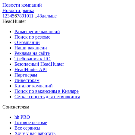
Новости компаний
Новости рынка
1
2
3
4
5
6
7
8
9
10
11
...
48
дальше
HeadHunter
Размещение вакансий
Поиск по резюме
О компании
Наши вакансии
Реклама на сайте
Требования к ПО
Безопасный HeadHunter
HeadHunter API
Партнерам
Инвесторам
Каталог компаний
Поиск по вакансиям в Кизляре
Сетка: соцсеть для нетворкинга
Соискателям
hh PRO
Готовое резюме
Все сервисы
Хочу у вас работать