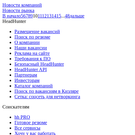
Новости компаний
Новости рынка
В начало
5
6
7
8
9
10
11
12
13
14
15
...
48
дальше
HeadHunter
Размещение вакансий
Поиск по резюме
О компании
Наши вакансии
Реклама на сайте
Требования к ПО
Безопасный HeadHunter
HeadHunter API
Партнерам
Инвесторам
Каталог компаний
Поиск по вакансиям в Кизляре
Сетка: соцсеть для нетворкинга
Соискателям
hh PRO
Готовое резюме
Все сервисы
Хочу у вас работать