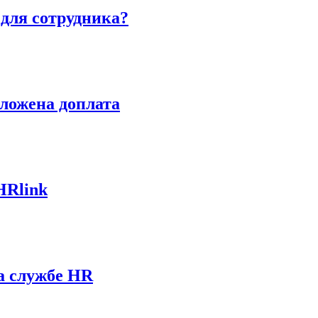
 для сотрудника?
оложена доплата
HRlink
а службе HR