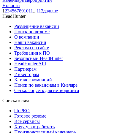
Календарь мероприятий
Новости
1
2
3
4
5
6
7
8
9
10
11
...
112
дальше
HeadHunter
Размещение вакансий
Поиск по резюме
О компании
Наши вакансии
Реклама на сайте
Требования к ПО
Безопасный HeadHunter
HeadHunter API
Партнерам
Инвесторам
Каталог компаний
Поиск по вакансиям в Кизляре
Сетка: соцсеть для нетворкинга
Соискателям
hh PRO
Готовое резюме
Все сервисы
Хочу у вас работать
Производственный календарь