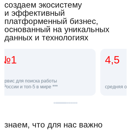
создаем экосистему
и эффективный
платформенный бизнес,
основанный на уникальных
данных и технологиях
4,5
20
сотруд
средняя оценка hh.ru как работодателя **
в hh.ru
знаем, что для нас важно