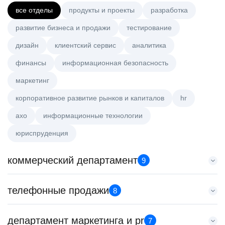
все отделы
продукты и проекты
разработка
развитие бизнеса и продажи
тестирование
дизайн
клиентский сервис
аналитика
финансы
информационная безопасность
маркетинг
корпоративное развитие рынков и капиталов
hr
axo
информационные технологии
юриспруденция
коммерческий департамент
9
Key Account Manager (EdTech)
телефонные продажи
8
HeadHunter::Коммерческий департамент
7 авг. 2026
Менеджер по продажам B2B (сегмент SMB)
департамент маркетинга и pr
150000 ₽
7