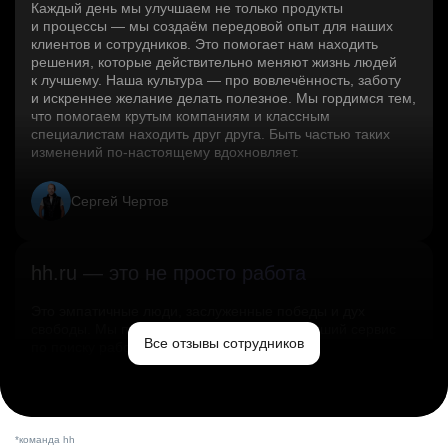
Каждый день мы улучшаем не только продукты
и процессы — мы создаём передовой опыт для наших
клиентов и сотрудников. Это помогает нам находить
решения, которые действительно меняют жизнь людей
к лучшему. Наша культура — про вовлечённость, заботу
и искреннее желание делать полезное. Мы гордимся тем,
что помогаем крутым компаниям и классным
специалистам находить друг друга. Быть частью таких
изменений по‑настоящему вдохновляет.
Сергей Чертов
hh.ru — это не просто работа
Это эмпатичные люди, заслуженные победы и дух
свободы. Мы помогаем миру и создаём лучший сервис
Все отзывы сотрудников
по поиску работы в стране.
Ольга Емельянова
*команда hh