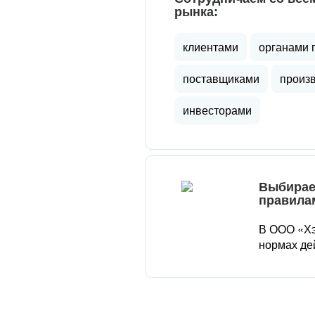
рынка:
клиентами
органами 
поставщиками
произ
инвесторами
Выбирае
правила
В ООО «Хэ
нормах де