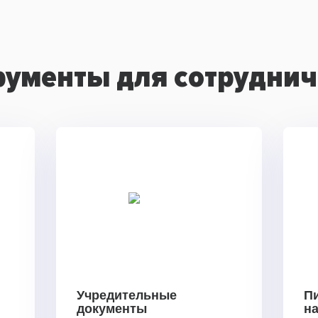
рументы для сотруднич
Учредительные
П
документы
н