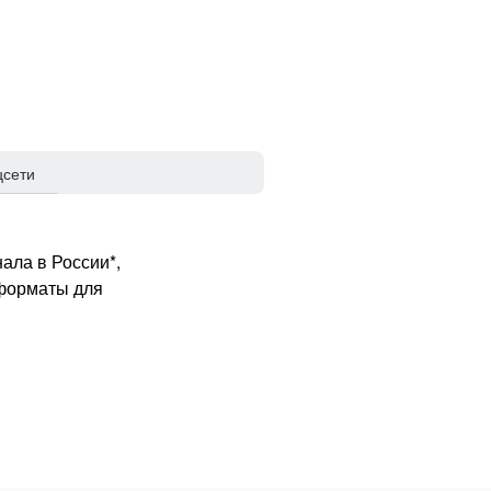
цсети
ала в России*,
 форматы для