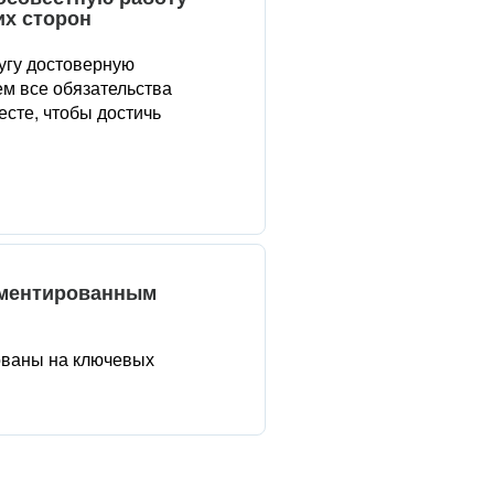
их сторон
угу достоверную
м все обязательства
сте, чтобы достичь
аментированным
ованы на ключевых