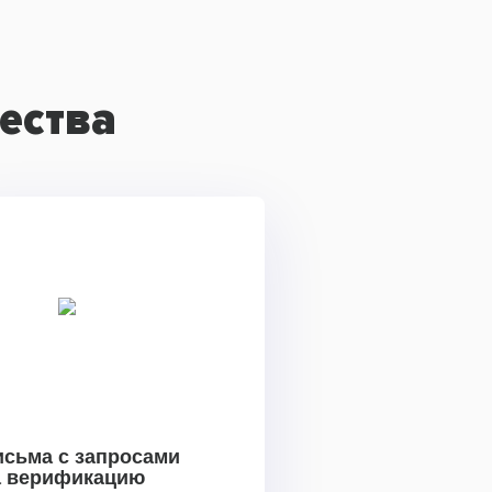
ества
исьма с запросами
а верификацию