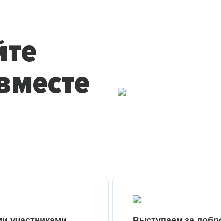
йте
вместе
ми участниками
Выступаем за добр