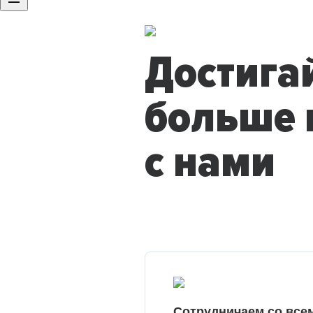
Достига
больше 
с нами
Сотрудничаем со все