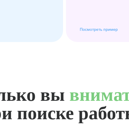
Посмотреть пример
лько вы
внима
и поиске рабо