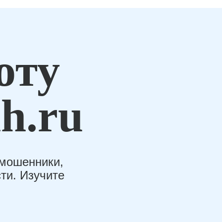
оту
h.ru
-мошенники,
ти. Изучите