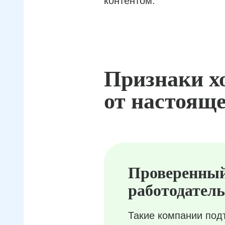
контентом.
Признаки х
от настояще
Проверенны
работодатель
Такие компании под