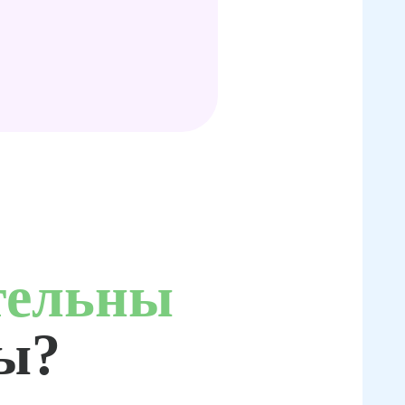
тельны
ты?