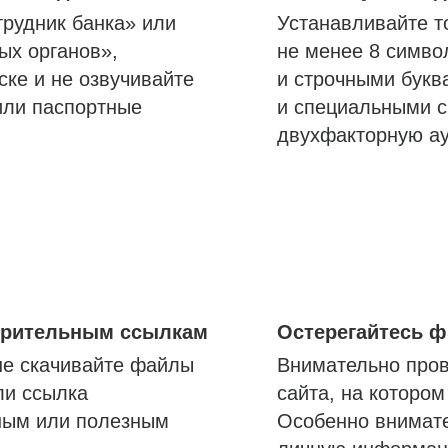
трудник банка» или
Устанавливайте т
ых органов»,
не менее 8 симво
ске и не озвучивайте
и строчными букв
или паспортные
и специальными с
двухфакторную а
озрительным ссылкам
Остерегайтесь 
не скачивайте файлы
Внимательно пров
ли ссылка
сайта, на которо
ным или полезным
Особенно внимате