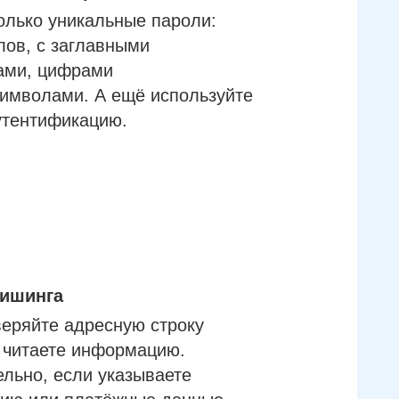
олько уникальные пароли:
лов, с заглавными
ами, цифрами
имволами. А ещё используйте
утентификацию.
фишинга
еряйте адресную строку
м читаете информацию.
льно, если указываете