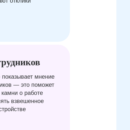
ают отклики
трудников
 показывает мнение
иков — это поможет
 камни о работе
нять взвешенное
стройстве