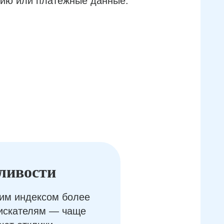
ию или платёжные данные.
ливости
им индексом более
оискателям — чаще