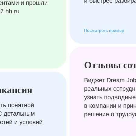
и быстрее разбир
ентами и прошли
й hh.ru
Посмотреть пример
Отзывы со
Виджет Dream Job
акансия
реальных сотрудн
узнать подводные
ть понятной
в компании и при
С детальным
решение о трудоу
стей и условий