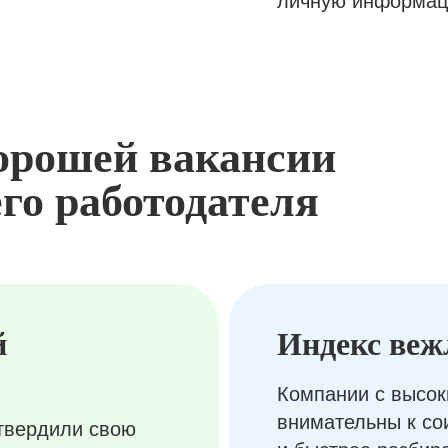
личную информац
орошей вакансии
го работодателя
й
Индекс веж
Компании с высок
внимательны к с
твердили свою