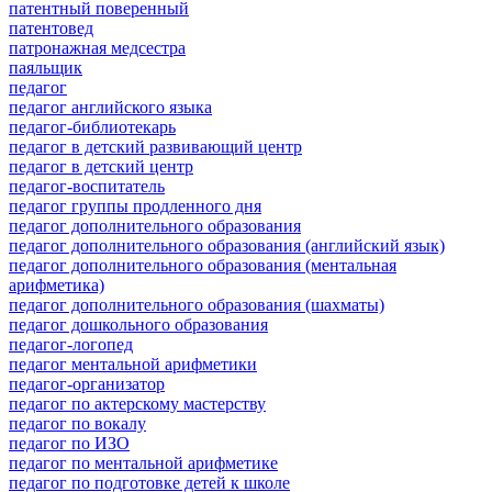
патентный поверенный
патентовед
патронажная медсестра
паяльщик
педагог
педагог английского языка
педагог-библиотекарь
педагог в детский развивающий центр
педагог в детский центр
педагог-воспитатель
педагог группы продленного дня
педагог дополнительного образования
педагог дополнительного образования (английский язык)
педагог дополнительного образования (ментальная
арифметика)
педагог дополнительного образования (шахматы)
педагог дошкольного образования
педагог-логопед
педагог ментальной арифметики
педагог-организатор
педагог по актерскому мастерству
педагог по вокалу
педагог по ИЗО
педагог по ментальной арифметике
педагог по подготовке детей к школе