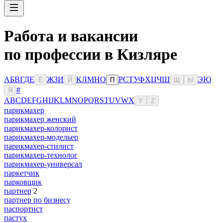
Работа и вакансии
по профессии в Кизляре
А
Б
В
Г
Д
Е
Ж
З
И
К
Л
М
Н
О
Р
С
Т
У
Ф
Х
Ц
Ч
Ш
Э
Ю
Ё
Й
П
Щ
Ы
#
Я
A
B
C
D
E
F
G
H
I
J
K
L
M
N
O
P
Q
R
S
T
U
V
W
X
Y
Z
парикмахер
парикмахер женский
парикмахер-колорист
парикмахер-модельер
парикмахер-стилист
парикмахер-технолог
парикмахер-универсал
паркетчик
парковщик
партнер
2
партнер по бизнесу
паспортист
пастух