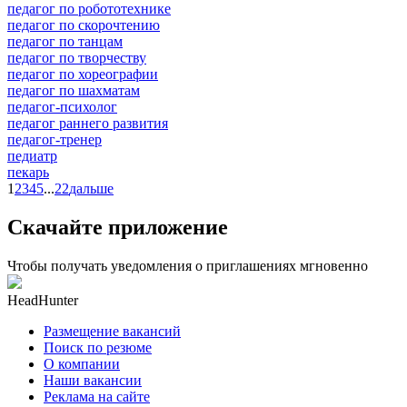
педагог по робототехнике
педагог по скорочтению
педагог по танцам
педагог по творчеству
педагог по хореографии
педагог по шахматам
педагог-психолог
педагог раннего развития
педагог-тренер
педиатр
пекарь
1
2
3
4
5
...
22
дальше
Скачайте приложение
Чтобы получать уведомления о приглашениях мгновенно
HeadHunter
Размещение вакансий
Поиск по резюме
О компании
Наши вакансии
Реклама на сайте